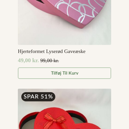
Hjerteformet Lyserød Gaveæske
49,00
kr.
99,00
kr.
Den
Den
oprindelige
aktuelle
Tilføj Til Kurv
pris
pris
var:
er:
99,00 kr..
49,00 kr..
SPAR 51%