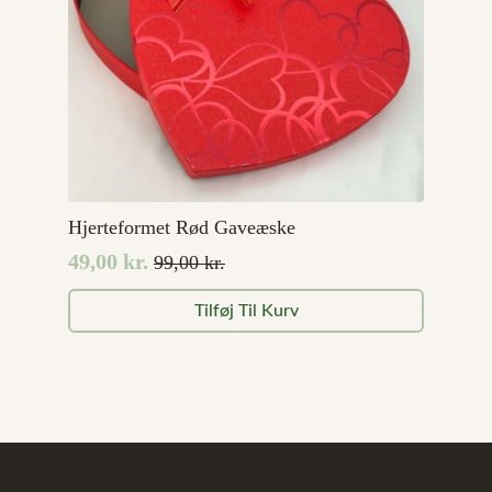
Hjerteformet Rød Gaveæske
49,00
kr.
99,00
kr.
Den
Den
oprindelige
aktuelle
Tilføj Til Kurv
pris
pris
var:
er:
99,00 kr..
49,00 kr..