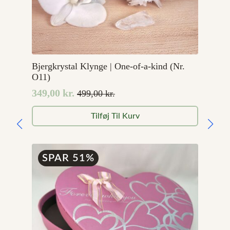
Bjergkrystal Klynge | One-of-a-kind (Nr.
O11)
349,00
kr.
499,00
kr.
Den
Den
oprindelige
aktuelle
Tilføj Til Kurv
pris
pris
var:
er:
499,00 kr..
349,00 kr..
SPAR 51%