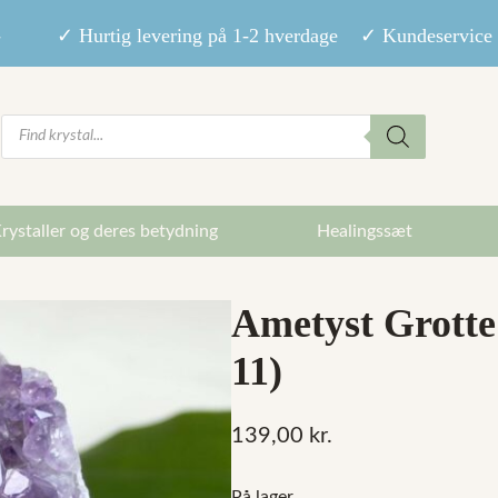
9,- ✓ Hurtig levering på 1-2 hverdage ✓ Kundeservice m
Products
search
rystaller og deres betydning
Healingssæt
Ametyst Grotte 
11)
139,00
kr.
På lager