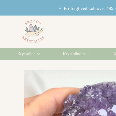
✓ Fri fragt ved køb over 49
Krystaller
Krystalindex
K