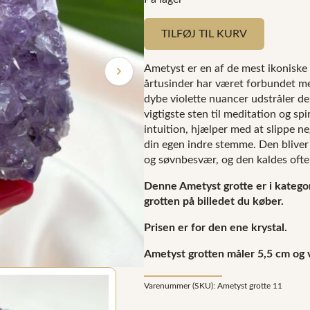
TILFØJ TIL KURV
Ametyst er en af de mest ikoniske 
årtusinder har været forbundet me
dybe violette nuancer udstråler d
vigtigste sten til meditation og spi
intuition, hjælper med at slippe ne
din egen indre stemme. Den bliver
og søvnbesvær, og den kaldes ofte 
Denne Ametyst grotte er i kategor
grotten på billedet du køber.
Prisen er for den ene krystal.
Ametyst grotten måler 5,5 cm og v
Varenummer (SKU):
Ametyst grotte 11