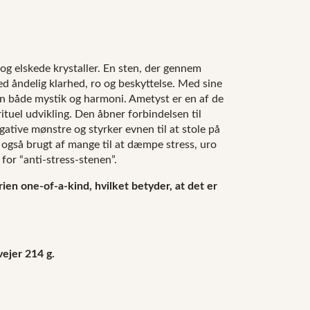
og elskede krystaller. En sten, der gennem
d åndelig klarhed, ro og beskyttelse. Med sine
en både mystik og harmoni. Ametyst er en af de
rituel udvikling. Den åbner forbindelsen til
gative mønstre og styrker evnen til at stole på
 også brugt af mange til at dæmpe stress, uro
for “anti-stress-stenen”.
ien one-of-a-kind, hvilket betyder, at det er
ejer 214 g.