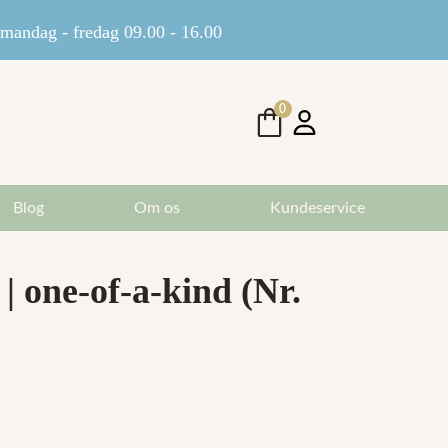
andag - fredag 09.00 - 16.00
0
Blog
Om os
Kundeservice
| one-of-a-kind (Nr.