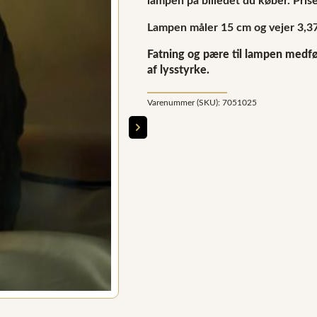
lampen på billedet du køber.
Pris
Lampen måler 15 cm og vejer 3,37
Fatning og pære til lampen medføl
af lysstyrke.
Varenummer (SKU):
7051025