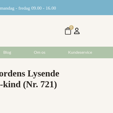
andag - fredag 09.00 - 16.00
0
Blog
Om os
Kundeservice
ordens Lysende
a-kind (Nr. 721)