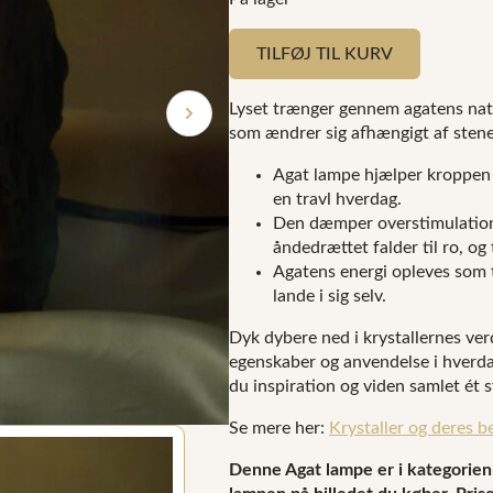
TILFØJ TIL KURV
Lyset trænger gennem agatens natu
som ændrer sig afhængigt af sten
Agat lampe hjælper kroppen m
en travl hverdag.
Den dæmper overstimulation 
åndedrættet falder til ro, og 
Agatens energi opleves som t
lande i sig selv.
Dyk dybere ned i krystallernes ver
egenskaber og anvendelse i hverdag
du inspiration og viden samlet ét s
Se mere her:
Krystaller og deres b
Denne Agat lampe er i kategorien