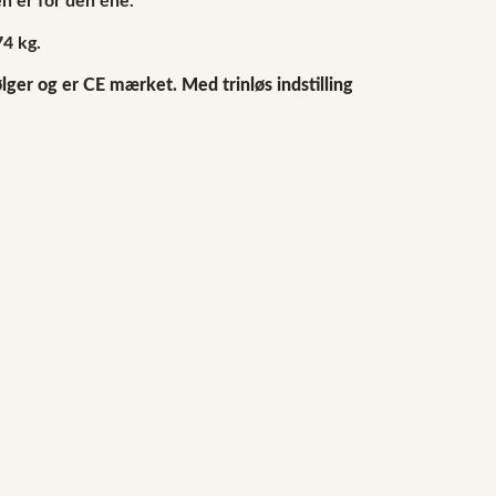
en er for den éne.
4 kg.
ger og er CE mærket. Med trinløs indstilling