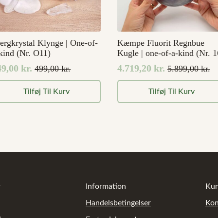
ergkrystal Klynge | One-of-
Kæmpe Fluorit Regnbue
kind (Nr. O11)
Kugle | one-of-a-kind (Nr. 1
49,00
kr.
4.719,20
kr.
499,00
kr.
5.899,00
kr.
en
en
Den
Den
prindelige
tuelle
oprindelige
aktuelle
Tilføj Til Kurv
Tilføj Til Kurv
is
is
pris
pris
ar:
:
var:
er:
9,00 kr..
9,00 kr..
5.899,00 kr..
4.719,20 kr..
r
Information
Kun
Handelsbetingelser
Kon