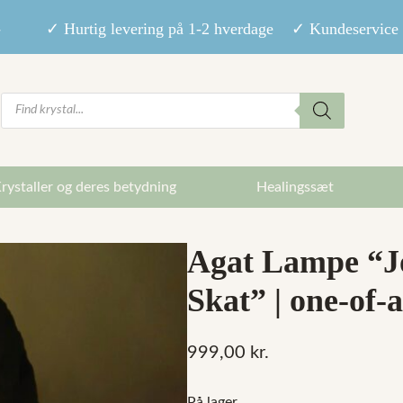
9,- ✓ Hurtig levering på 1-2 hverdage ✓ Kundeservice m
Products
search
rystaller og deres betydning
Healingssæt
Agat Lampe “J
Skat” | one-of-
999,00
kr.
På lager