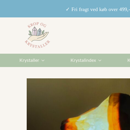
✓ Fri fragt ved køb over 49
Krystaller
Krystalindex
K