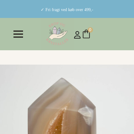
✓ Fri fragt ved køb over 499,-
0