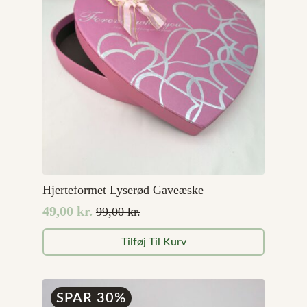
Hjerteformet Lyserød Gaveæske
49,00
kr.
99,00
kr.
Den
Den
oprindelige
aktuelle
Tilføj Til Kurv
pris
pris
var:
er:
99,00 kr..
49,00 kr..
SPAR 30%