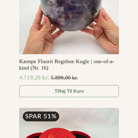
Kæmpe Fluorit Regnbue Kugle | one-of-a-
kind (Nr. 16)
4.719,20
kr.
5.899,00
kr.
Den
Den
oprindelige
aktuelle
Tilføj Til Kurv
pris
pris
var:
er:
5.899,00 kr..
4.719,20 kr..
SPAR 51%