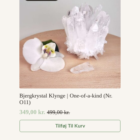
Bjergkrystal Klynge | One-of-a-kind (Nr.
O11)
349,00
kr.
499,00
kr.
Den
Den
oprindelige
aktuelle
Tilføj Til Kurv
pris
pris
var:
er: