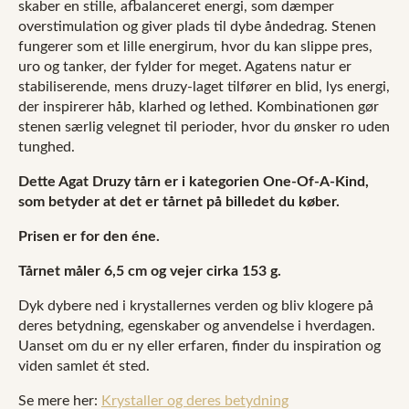
skaber en stille, afbalanceret energi, som dæmper
overstimulation og giver plads til dybe åndedrag. Stenen
fungerer som et lille energirum, hvor du kan slippe pres,
uro og tanker, der fylder for meget. Agatens natur er
stabiliserende, mens druzy-laget tilfører en blid, lys energi,
der inspirerer håb, klarhed og lethed. Kombinationen gør
stenen særlig velegnet til perioder, hvor du ønsker ro uden
tunghed.
Dette Agat Druzy tårn er i kategorien One-Of-A-Kind,
som betyder at det er tårnet på billedet du køber.
Prisen er for den éne.
Tårnet måler 6,5 cm og vejer cirka 153 g.
Dyk dybere ned i krystallernes verden og bliv klogere på
deres betydning, egenskaber og anvendelse i hverdagen.
Uanset om du er ny eller erfaren, finder du inspiration og
viden samlet ét sted.
Se mere her:
Krystaller og deres betydning