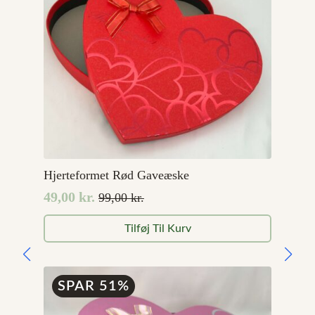
Hjerteformet Rød Gaveæske
49,00
kr.
99,00
kr.
Den
Den
oprindelige
aktuelle
Tilføj Til Kurv
pris
pris
var:
er:
99,00 kr..
49,00 kr..
SPAR 51%