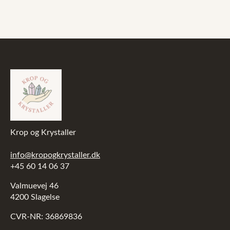
499,00 kr..
349,00 kr..
Krop og Krystaller
info@kropogkrystaller.dk
+45 60 14 06 37
Valmuevej 46
4200 Slagelse
CVR-NR: 36869836