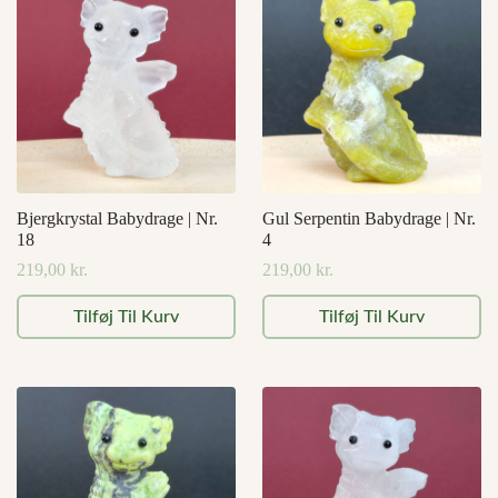
Mulighederne
kan
vælges
på
varesiden
Bjergkrystal Babydrage | Nr.
Gul Serpentin Babydrage | Nr.
18
4
219,00
kr.
219,00
kr.
Tilføj Til Kurv
Tilføj Til Kurv