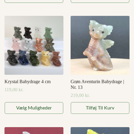
Krystal Babydrage 4 cm
Grøn Aventurin Babydrage |
Nr. 13
119,00
kr.
219,00
kr.
Dette
Vælg Muligheder
Tilføj Til Kurv
vare
har
flere
varianter.