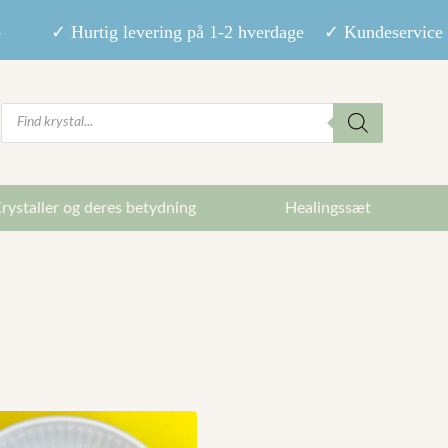
9,- ✓ Hurtig levering på 1-2 hverdage ✓ Kundeservice m
Products
search
rystaller og deres betydning
Healingssæt