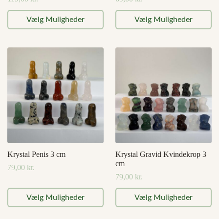
Dette
Dette
Vælg Muligheder
Vælg Muligheder
vare
vare
har
har
flere
flere
varianter.
varianter.
Mulighederne
Mulighederne
kan
kan
vælges
vælges
på
på
varesiden
varesiden
Krystal Penis 3 cm
Krystal Gravid Kvindekrop 3
cm
79,00
kr.
79,00
kr.
Dette
Dette
Vælg Muligheder
Vælg Muligheder
vare
vare
har
har