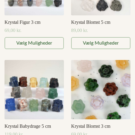
Krystal Figur 3 cm
Krystal Blomst 5 cm
69,00
kr.
89,00
kr.
Dette
Dette
Vælg Muligheder
Vælg Muligheder
vare
vare
har
har
flere
flere
varianter.
varianter.
Mulighederne
Mulighederne
kan
kan
vælges
vælges
på
på
varesiden
varesiden
Krystal Babydrage 5 cm
Krystal Blomst 3 cm
119,00
kr.
69,00
kr.