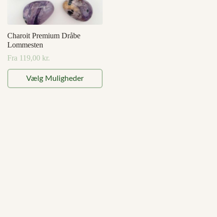
Charoit Premium Dråbe
Lommesten
Fra
119,00
kr.
Dette
Vælg Muligheder
vare
har
flere
varianter.
Mulighederne
kan
vælges
på
varesiden