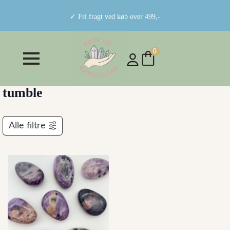
✓ Fri fragt ved køb over 499,-
0
tumble
Alle filtre