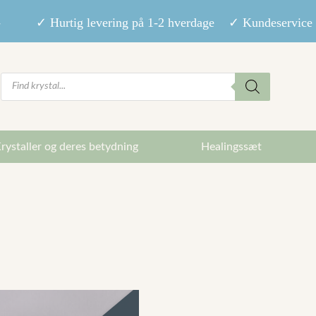
9,- ✓ Hurtig levering på 1-2 hverdage ✓ Kundeservice m
Products
search
rystaller og deres betydning
Healingssæt