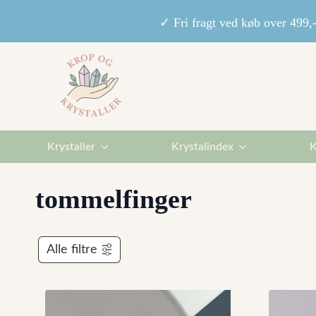
✓ Fri fragt ved køb over 49
Krystaller
Krystalindex
K
tommelfinger
Alle filtre