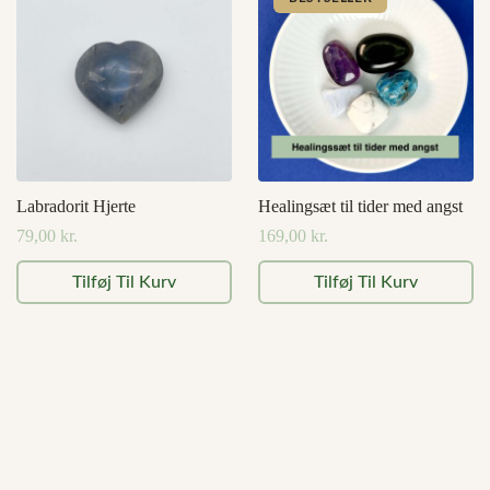
Mulighederne
kan
vælges
på
varesiden
Labradorit Hjerte
Healingsæt til tider med angst
79,00
kr.
169,00
kr.
Tilføj Til Kurv
Tilføj Til Kurv