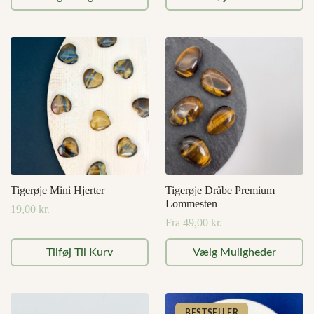
vare
har
flere
varianter.
Mulighederne
kan
vælges
på
varesiden
Tigerøje Mini Hjerter
Tigerøje Dråbe Premium
Lommesten
19,00
kr.
Fra
49,00
kr.
Dette
Tilføj Til Kurv
Vælg Muligheder
vare
har
flere
varianter.
BESTSELLER