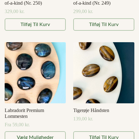
of-a-kind (Nr. 250)
of-a-kind (Nr. 249)
329,00
kr.
299,00
kr.
Tilføj Til Kurv
Tilføj Til Kurv
Labradorit Premium
Tigerøje Håndsten
Lommesten
139,00
kr.
Fra
59,00
kr.
Dette
Vælg Muligheder
Tilføj Til Kurv