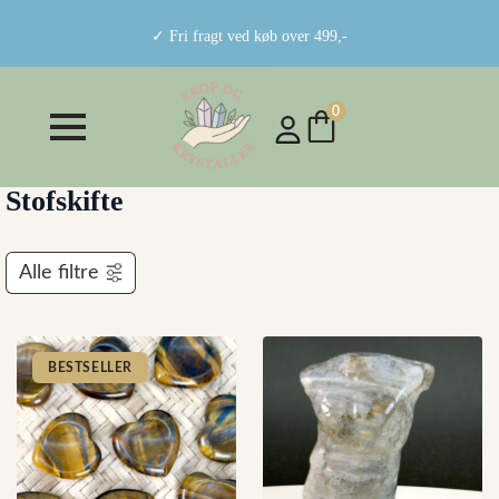
✓ Fri fragt ved køb over 499,-
0
Stofskifte
Alle filtre
BESTSELLER