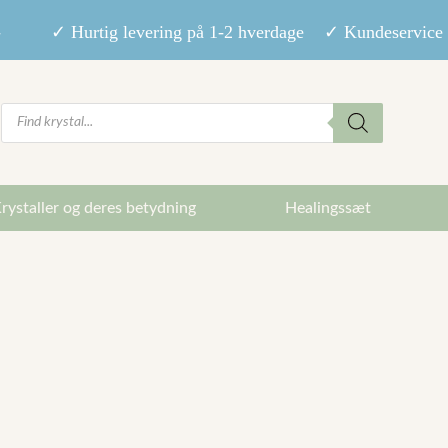
9,- ✓ Hurtig levering på 1-2 hverdage ✓ Kundeservice m
Products
search
rystaller og deres betydning
Healingssæt