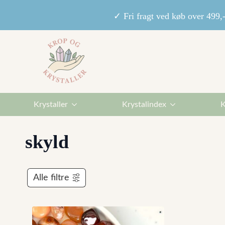
✓ Fri fragt ved køb over 49
Krystaller
Krystalindex
K
skyld
Alle filtre