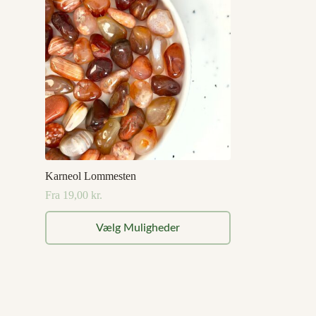
Karneol Lommesten
Fra
19,00
kr.
Dette
Vælg Muligheder
vare
har
flere
varianter.
Mulighederne
kan