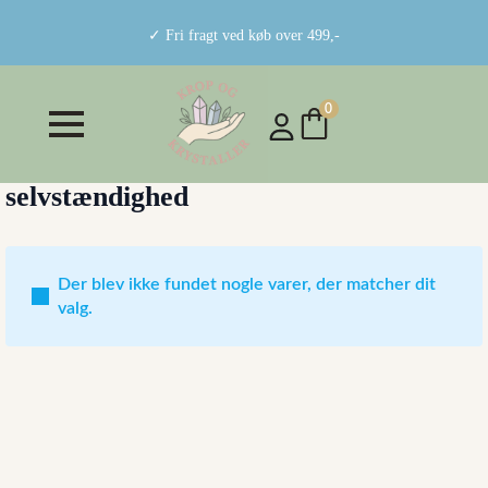
✓ Fri fragt ved køb over 499,-
0
selvstændighed
Der blev ikke fundet nogle varer, der matcher dit
valg.