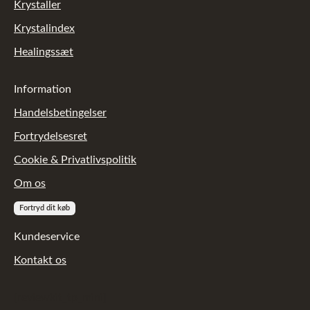
Krystaller
Krystalindex
Healingssæt
Information
Handelsbetingelser
Fortrydelsesret
Cookie & Privatlivspolitik
Om os
Fortryd dit køb
Kundeservice
Kontakt os
[reviewkit_tp_mini]