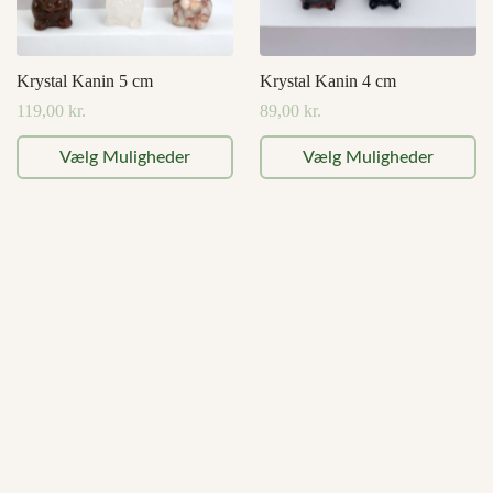
Krystal Kanin 5 cm
Krystal Kanin 4 cm
119,00
kr.
89,00
kr.
Dette
Dette
Vælg Muligheder
Vælg Muligheder
vare
vare
har
har
flere
flere
varianter.
varianter.
Mulighederne
Mulighederne
kan
kan
vælges
vælges
på
på
varesiden
varesiden