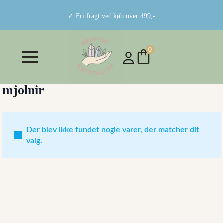
✓ Fri fragt ved køb over 499,-
0
mjolnir
Der blev ikke fundet nogle varer, der matcher dit
valg.