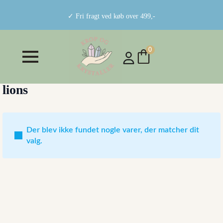
✓ Fri fragt ved køb over 499,-
0
lions
Der blev ikke fundet nogle varer, der matcher dit
valg.