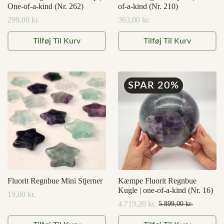
One-of-a-kind (Nr. 262)
of-a-kind (Nr. 210)
299,00
kr.
363,00
kr.
Tilføj Til Kurv
Tilføj Til Kurv
SPAR 20%
Fluorit Regnbue Mini Stjerner
Kæmpe Fluorit Regnbue
Kugle | one-of-a-kind (Nr. 16)
19,00
kr.
4.719,20
kr.
5.899,00
kr.
Den
Den
oprindelige
aktuelle