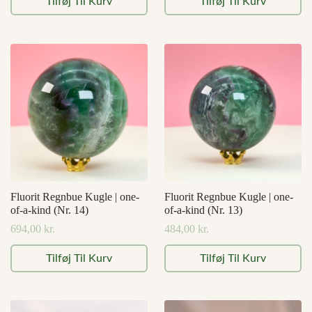
Tilføj Til Kurv
Tilføj Til Kurv
pris
pris
var:
er:
5.899,00 kr..
4.719,20 kr..
Fluorit Regnbue Kugle | one-
Fluorit Regnbue Kugle | one-
of-a-kind (Nr. 14)
of-a-kind (Nr. 13)
694,00
kr.
484,00
kr.
Tilføj Til Kurv
Tilføj Til Kurv