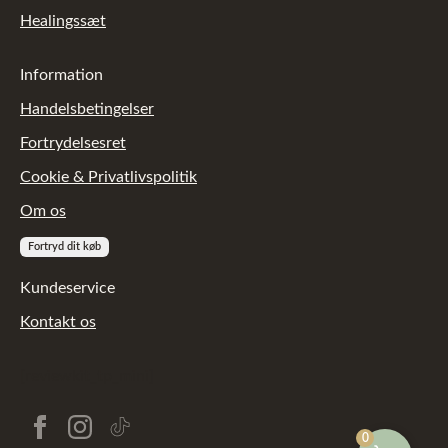
Healingssæt
Information
Handelsbetingelser
Fortrydelsesret
Cookie & Privatlivspolitik
Om os
Fortryd dit køb
Kundeservice
Kontakt os
[reviewkit_tp_mini]
0