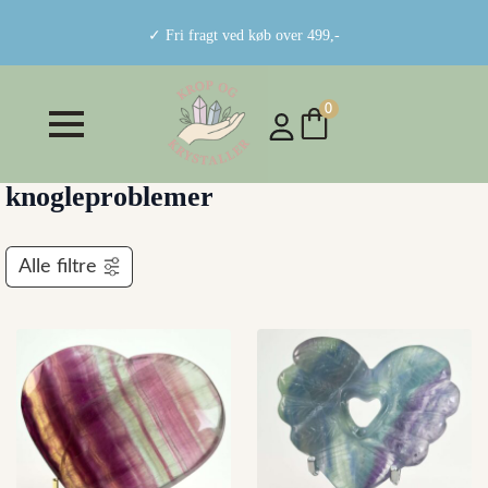
✓ Fri fragt ved køb over 499,-
0
knogleproblemer
Alle filtre