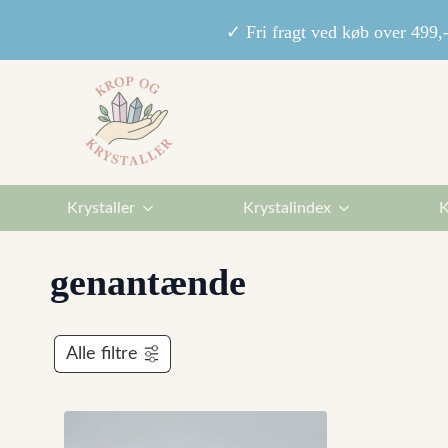
✓ Fri fragt ved køb over 49
Krystaller
Krystalindex
K
genantænde
Alle filtre