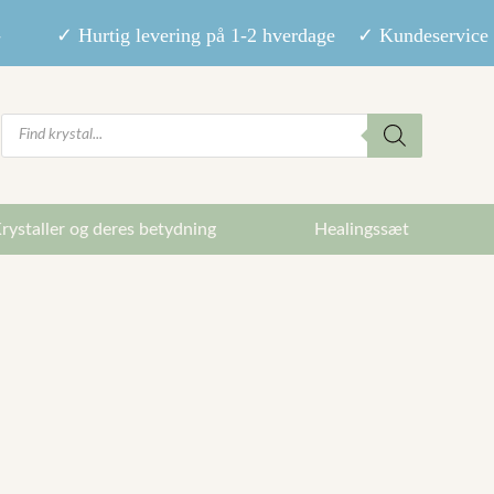
9,- ✓ Hurtig levering på 1-2 hverdage ✓ Kundeservice m
Products
search
rystaller og deres betydning
Healingssæt