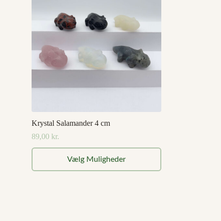
Krystal Salamander 4 cm
89,00
kr.
Dette
Vælg Muligheder
vare
har
flere
varianter.
Mulighederne
kan