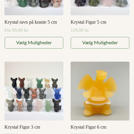
Krystal ravn på kranie 5 cm
Krystal Figur 5 cm
Fra
99,00
kr.
119,00
kr.
Dette
Dette
Vælg Muligheder
Vælg Muligheder
vare
vare
har
har
flere
flere
varianter.
varianter.
Mulighederne
Mulighederne
kan
kan
vælges
vælges
på
på
varesiden
varesiden
Krystal Figur 3 cm
Krystal Figur 6 cm