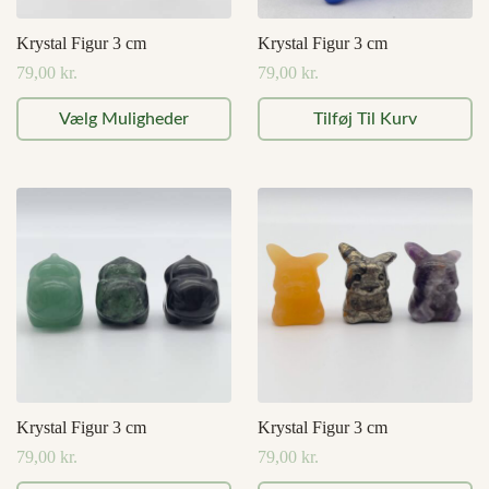
Krystal Figur 3 cm
Krystal Figur 3 cm
79,00
kr.
79,00
kr.
Dette
Vælg Muligheder
Tilføj Til Kurv
vare
har
flere
varianter.
Mulighederne
kan
vælges
på
varesiden
Krystal Figur 3 cm
Krystal Figur 3 cm
79,00
kr.
79,00
kr.