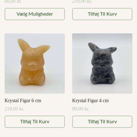
69,00
kr.
219,00
kr.
Dette
Vælg Muligheder
Tilføj Til Kurv
vare
har
flere
varianter.
Mulighederne
kan
vælges
på
varesiden
Krystal Figur 6 cm
Krystal Figur 4 cm
219,00
kr.
89,00
kr.
Tilføj Til Kurv
Tilføj Til Kurv