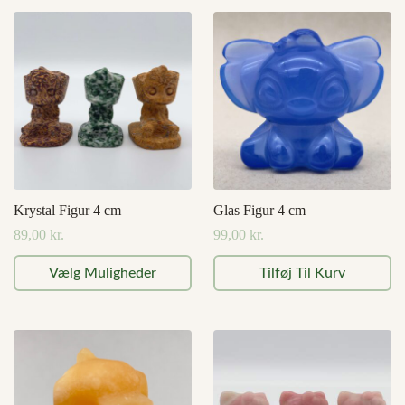
Krystal Figur 4 cm
Glas Figur 4 cm
89,00
kr.
99,00
kr.
Dette
Vælg Muligheder
Tilføj Til Kurv
vare
har
flere
varianter.
Mulighederne
kan
vælges