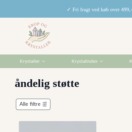
✓ Fri fragt ved køb over 49
Krystaller
Krystalindex
K
åndelig støtte
Alle filtre