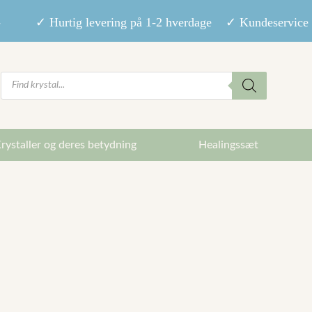
9,- ✓ Hurtig levering på 1-2 hverdage ✓ Kundeservice m
Products
search
rystaller og deres betydning
Healingssæt