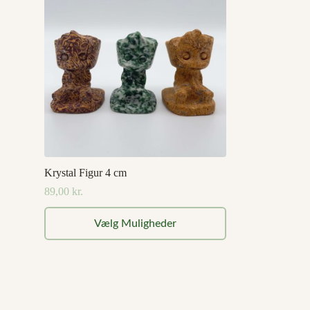
Krystal Figur 4 cm
89,00
kr.
Dette
Vælg Muligheder
vare
har
flere
varianter.
Mulighederne
kan