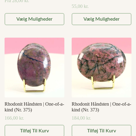
Fra
28,00
kr.
55,00
kr.
Dette
Dette
Vælg Muligheder
Vælg Muligheder
vare
vare
har
har
flere
flere
varianter.
varianter.
Mulighederne
Mulighederne
kan
kan
vælges
vælges
på
på
varesiden
varesiden
Rhodonit Håndsten | One-of-a-
Rhodonit Håndsten | One-of-a-
kind (Nr. 375)
kind (Nr. 373)
166,00
kr.
184,00
kr.
Tilføj Til Kurv
Tilføj Til Kurv