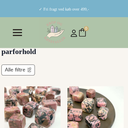
✓ Fri fragt ved køb over 499,-
0
parforhold
Alle filtre