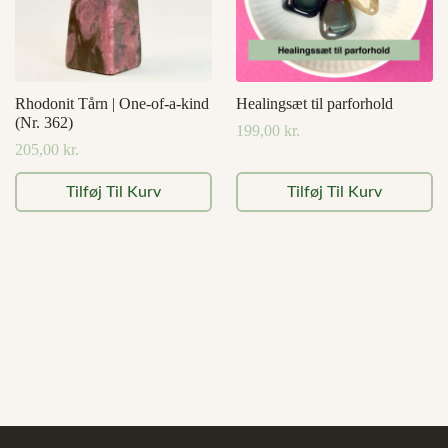
Rhodonit Tårn | One-of-a-kind
Healingsæt til parforhold
(Nr. 362)
199,00
kr.
205,00
kr.
Tilføj Til Kurv
Tilføj Til Kurv