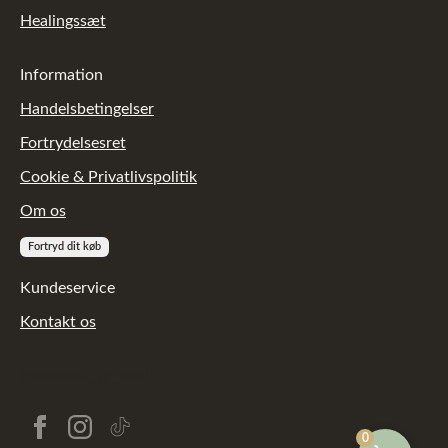
Healingssæt
Information
Handelsbetingelser
Fortrydelsesret
Cookie & Privatlivspolitik
Om os
Fortryd dit køb
Kundeservice
Kontakt os
[reviewkit_tp_mini]
0